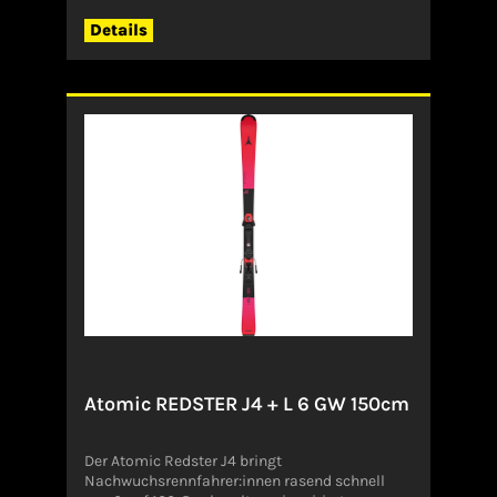
Details
Atomic REDSTER J4 + L 6 GW 150cm
Der Atomic Redster J4 bringt
Nachwuchsrennfahrer:innen rasend schnell