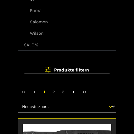
Puma
Salomon
Wilson
SALE %
Produkte filtern
1
2
3