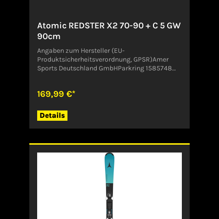
Atomic REDSTER X2 70-90 + C 5 GW
90cm
Angaben zum Hersteller (EU-
Produktsicherheitsverordnung, GPSR)Amer
Sports Deutschland GmbHParkring 1585748
GarchingDeutschlandCustomer.Service@amer
sports.com
169,99 €*
Details