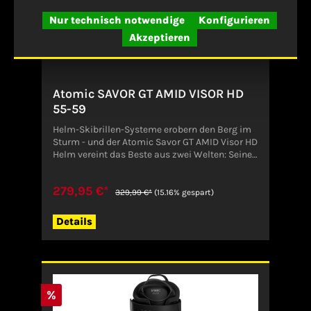
Nur technisch notwendige
Konfigurieren
Akzeptieren
Atomic SAVOR GT AMID VISOR HD
55-59
Helm-Skibrillen-Systeme erobern den Berg im
Sturm - und der Atomic Savor GT AMID Visor HD
Helm vereint das Beste aus zwei Welten: Seine
HD Technologie sorgt bei allen Bedingungen für
erstklassige Kontrastsicht und seine Visor ID
279,95 €*
Scheibe ist nahtlos in den Helm integriert.
329,99 €*
(15.16% gespart)
Dadurch entsteht ein unglaublich weites
Sichtfeld und man ist zuverlässig gegen Wind
Details
und Schnee geschützt. Der GT überzeugt mit
Dreifachschutz, bestehend aus Tri-Brid Schale,
Holo Core und AMID (Atomic Multi-directional
Impact Deflector) Technologie für bis zu 40%
höheren Aufprallschutz, als die Industrie-
Sicherheitsnorm fordert. Obendrein ist er noch
%
extrem bequem zu tragen: Dank Atomic Live Fit