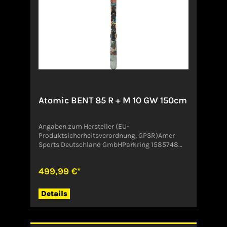
Atomic BENT 85 R + M 10 GW 150cm
Angaben zum Hersteller (EU-
Produktsicherheitsverordnung, GPSR)Amer
Sports Deutschland GmbHParkring 1585748
GarchingDeutschlandCustomer.Service@amer
sports.com
499,99 €*
Details