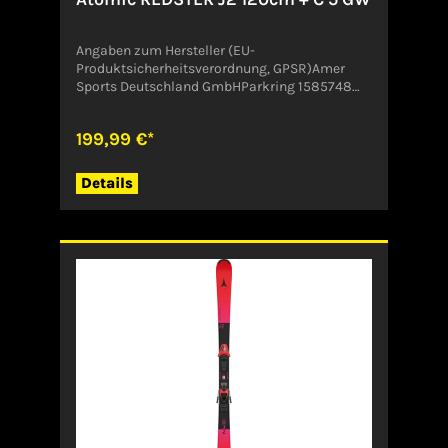
Angaben zum Hersteller (EU-
Produktsicherheitsverordnung, GPSR)Amer
Sports Deutschland GmbHParkring 1585748
GarchingDeutschlandCustomer.Service@amer
sports.com
199,99 €*
Details