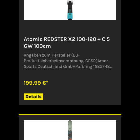
Atomic REDSTER X2 100-120 + C 5
GW 100cm
Angaben zum Hersteller (EU-
Produktsicherheitsverordnung, GPSR)Amer
Sports Deutschland GmbHParkring 1585748
GarchingDeutschlandCustomer.Service@amer
sports.com
199,99 €*
Details