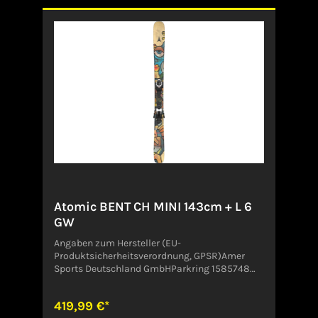
Zusammen mit dem Race Rocker und V-Shape
Design wird das Kurvenfahren so auch für
Leichtgewichte zum Kinderspiel.Angaben zum
Hersteller (EU-Produktsicherheitsverordnung,
GPSR)Amer Sports Deutschland GmbHParkring
1585748
GarchingDeutschlandCustomer.Service@amer
sports.com
Atomic BENT CH MINI 143cm + L 6
GW
Angaben zum Hersteller (EU-
Produktsicherheitsverordnung, GPSR)Amer
Sports Deutschland GmbHParkring 1585748
GarchingDeutschlandCustomer.Service@amer
sports.com
419,99 €*