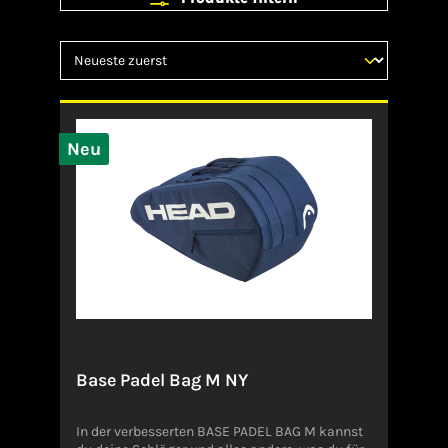
Neu
Base Padel Bag M NY
In der verbesserten BASE PADEL BAG M kannst