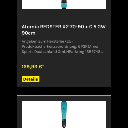
Atomic REDSTER X2 70-90 + C 5 GW
90cm
Angaben zum Hersteller (EU-
Produktsicherheitsverordnung, GPSR)Amer
Sports Deutschland GmbHParkring 1585748
GarchingDeutschlandCustomer.Service@amer
sports.com
169,99 €*
Details