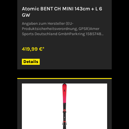
Atomic BENT CH MINI 143cm + L 6
GW
Angaben zum Hersteller (EU-
Produktsicherheitsverordnung, GPSR)Amer
Sports Deutschland GmbHParkring 1585748
GarchingDeutschlandCustomer.Service@amer
sports.com
419,99 €*
Details