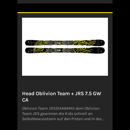
Head Oblivion Team + JRS 7.5 GW
CA
Oblivion Team JRS314494Mit dem Oblivion
Team JRS gewinnen die Kids schnell an
Selbstbewusstsein auf den Pisten und in der
Halfpipe.Eine kratzfeste Oberfläche sorgt für
eine höhere Langlebigkeit des Skis und