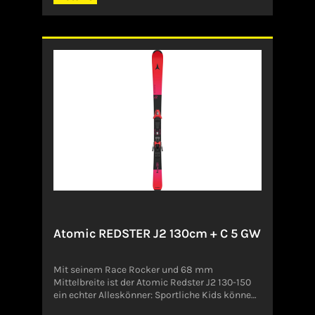
durchbiegen. So entsteht optimaler
Schneekontakt, und das Kurvenfahren
verbessert sich fast von selbst. Der Redster J2
ist der perfekte Ski, um junge Skifahrer:innen
mit schnellen, aber immer kontrollierten
Schwüngen für das typische Redster-Feeling zu
begeistern.Angaben zum Hersteller (EU-
Produktsicherheitsverordnung, GPSR)Amer
Sports Deutschland GmbHParkring 1585748
GarchingDeutschlandCustomer.Service@amer
sports.com
Atomic REDSTER J2 130cm + C 5 GW
Mit seinem Race Rocker und 68 mm
Mittelbreite ist der Atomic Redster J2 130-150
ein echter Alleskönner: Sportliche Kids können
mit diesem Ski auf jeder Piste zeigen, was sie