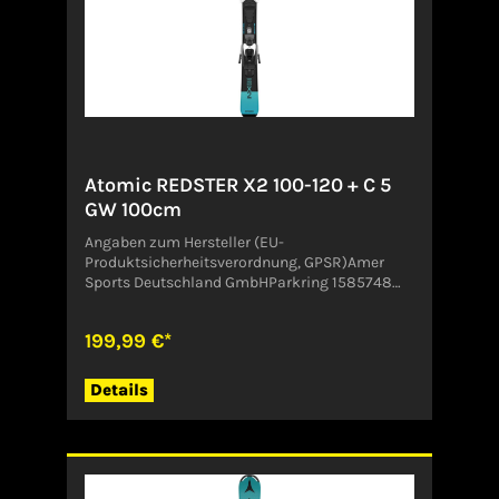
Atomic REDSTER X2 100-120 + C 5
GW 100cm
Angaben zum Hersteller (EU-
Produktsicherheitsverordnung, GPSR)Amer
Sports Deutschland GmbHParkring 1585748
GarchingDeutschlandCustomer.Service@amer
sports.com
199,99 €*
Details