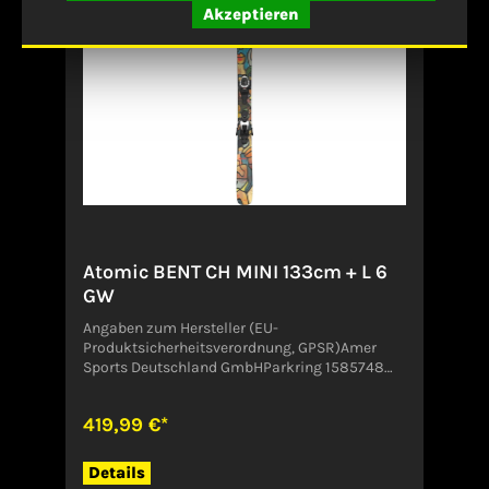
Akzeptieren
mit seinem roten Atomic Racing-Look sieht er
so schnell aus, wie er sich fährt.Angaben zum
Hersteller (EU-Produktsicherheitsverordnung,
GPSR)Amer Sports Deutschland GmbHParkring
1585748
GarchingDeutschlandCustomer.Service@amer
sports.com
Atomic BENT CH MINI 133cm + L 6
GW
Angaben zum Hersteller (EU-
Produktsicherheitsverordnung, GPSR)Amer
Sports Deutschland GmbHParkring 1585748
GarchingDeutschlandCustomer.Service@amer
sports.com
419,99 €*
Details