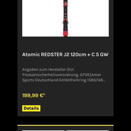
Atomic REDSTER J2 120cm + C 5 GW
Angaben zum Hersteller (EU-
Produktsicherheitsverordnung, GPSR)Amer
Sports Deutschland GmbHParkring 1585748
GarchingDeutschlandCustomer.Service@amer
sports.com
199,99 €*
Details