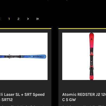
1
2
li Laser SL + SRT Speed
Atomic REDSTER J2 1
 SRT12
C 5 GW