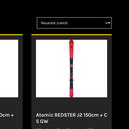
20cm +
Atomic REDSTER J2 150cm + C
5 GW