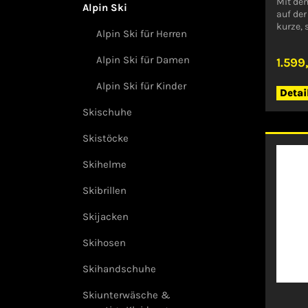
Mit de
Alpin Ski
auf der
kurze, 
Alpin Ski für Herren
Ski ist
ausgest
Alpin Ski für Damen
1.599
verstä
Stabili
Alpin Ski für Kinder
Laufruh
Detai
Schwüng
Skischuhe
Wendig
ermögli
Skistöcke
Präzisi
Laser S
auf die
Skihelme
zeigst 
steckt.
Skibrillen
Produk
GPSR)S
Skijacken
AGKomm
Wolhus
Skihosen
Skihandschuhe
Skiunterwäsche &