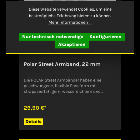
BuettelbornDeutschlandinfo@polar-
deutschland.de
Diese Website verwendet Cookies, um eine
bestmögliche Erfahrung bieten zu können.
Mehr Informationen ...
Nur technisch notwendige
Konfigurieren
Akzeptieren
Polar Street Armband, 22 mm
Die POLAR Street Armbänder haben eine
geschwungene, flexible Passform mit
strapazierfähigem, wasserdichtem und
bequemem Silikon und wurden für den
täglichen Gebrauch und das Hybrid-Training
29,90 €*
entwickelt. In der Nähe der Lünette weisen sie
Rillen auf, was die natürliche
Bewegungsfreiheit erhöht. Außerdem haben sie
Details
eine präzise Aussparung für die integrierte LED-
Taschenlampe sowie Schnellverschlüsse für
einfachen Austausch und ganztägigen