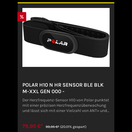
%
POLAR H10 N HR SENSOR BLE BLK
M-XXL GEN 000 -
Der Herzfrequenz-Sensor H10 von Polar punktet
mit einer präzisen Herzfrequenzüberwachung
und lässt sich mit einer Vielzahl von ANT+ und
Bluetooth-Trainingsgeräten verbinden. -
Kompatibilität: iOS-Mobilgeräte: iPhone 5 und
79,95 €*
höher, mit iOS 11 oder höher. Android-
99,95 €*
(20.01% gespart)
Mobilgeräte mit Bluetooth 4.0-Funktion sowie