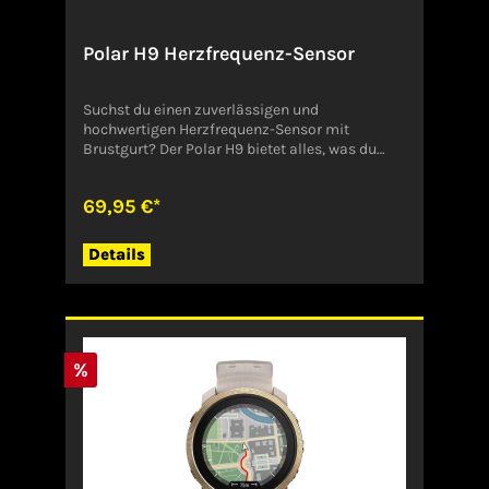
Polar H9 Herzfrequenz-Sensor
Suchst du einen zuverlässigen und
hochwertigen Herzfrequenz-Sensor mit
Brustgurt? Der Polar H9 bietet alles, was du
benötigst, und noch viel mehr. Die
Technologien Bluetooth® und ANT+ eröffnen
69,95 €*
zahlreiche Möglichkeiten für die Verbindung
mit deinen Lieblings-Apps und -
Sportgeräten.Angaben zum Hersteller (EU-
Details
Produktsicherheitsverordnung, GPSR)POLAR
ELEKTRO GMBH/BRDIM SEEGRABEN 164572
BuettelbornDeutschlandinfo@polar-
deutschland.de
%