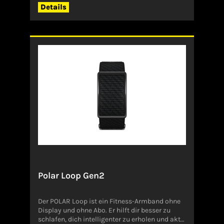
Hersteller (EU-Produktsicherheitsverordnung,
Details
GPSR)POLAR ELEKTRO GMBH/BRDIM
SEEGRABEN 164572
BuettelbornDeutschlandinfo@polar-
deutschland.de
Polar Loop Gen2
Der POLAR Loop ist ein Fitness-Armband ohne
Display und ohne Abo. Er hilft dir besser zu
schlafen, dich intelligenter zu erholen und aktiv