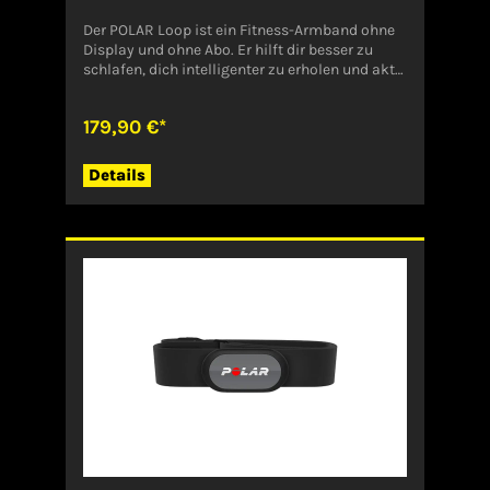
Der POLAR Loop ist ein Fitness-Armband ohne
Display und ohne Abo. Er hilft dir besser zu
schlafen, dich intelligenter zu erholen und aktiv
zu bleiben - ohne Ablenkungen.Das Paket
enthält eine Sensoreinheit, eine Schließe, zwei
179,90 €*
Armbänder in den Größen S und M-L, ein
Ladekabel und eine Anleitung.Angaben zum
Hersteller (EU-Produktsicherheitsverordnung,
Details
GPSR)POLAR ELEKTRO GMBH/BRDIM
SEEGRABEN 164572
BuettelbornDeutschlandinfo@polar-
deutschland.de