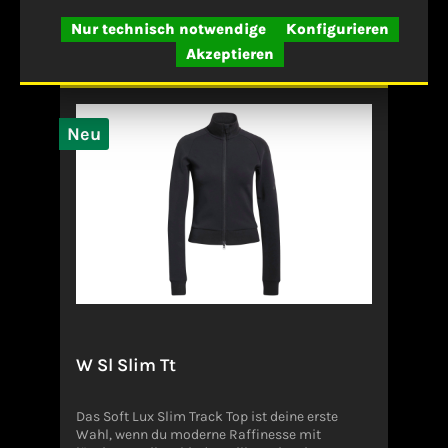
Details
Nur technisch notwendige
Konfigurieren
Akzeptieren
Neu
W Sl Slim Tt
Das Soft Lux Slim Track Top ist deine erste
Wahl, wenn du moderne Raffinesse mit