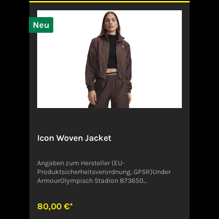
Neu
Icon Woven Jacket
Angaben zum Hersteller (EU-
Produktsicherheitsverordnung, GPSR)Under
ArmourOlympisch Stadion 873650
WinterbachDeutschland
80,00 €*