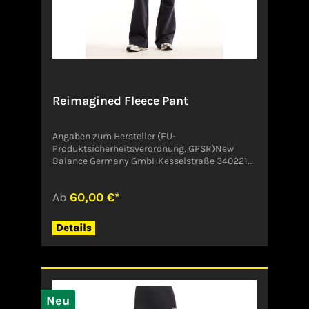
Reimagined Fleece Pant
Angaben zum Hersteller (EU-
Produktsicherheitsverordnung, GPSR)New
Balance Germany GmbHKesselstraße 340221
DüsseldorfDeutschlandcsgermany@newbalan
ce.com
Ab
60,00 €*
Details
Neu