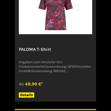
PALOMA T-Shirt
Angaben zum Hersteller (EU-
Produktsicherheitsverordnung, GPSR)Scoretex
GmbHBräunleinsberg 1691242
OttensoosDeutschlandinfo@scoretex.com
Ab
49,99 €*
Details