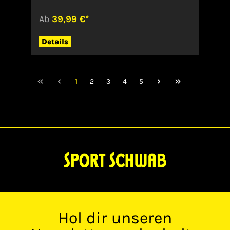
OttensoosDeutschlandinfo@scoretex.com
Ab
39,99 €*
Details
1
2
3
4
5
Hol dir unseren