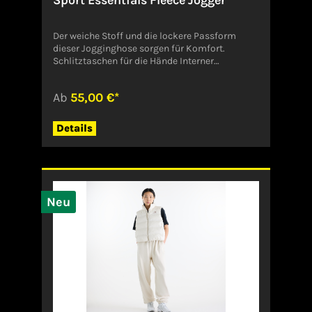
Sport Essentials Fleece Jogger
Der weiche Stoff und die lockere Passform
dieser Jogginghose sorgen für Komfort.
Schlitztaschen für die Hände Interner
Kordelzug Angaben zum Hersteller (EU-
Produktsicherheitsverordnung, GPSR)New
Ab
55,00 €*
Balance Germany GmbHKesselstraße 340221
DüsseldorfDeutschlandcsgermany@newbalan
ce.com
Details
Neu