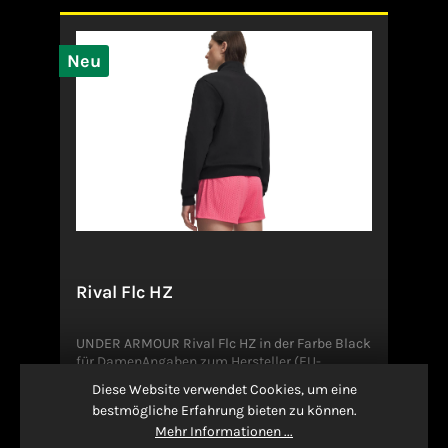
anliegend geschnitten 90 % Baumwolle / 10 %
Elasthan Hoher Bund Angaben zum Hersteller
(EU-Produktsicherheitsverordnung,
GPSR)ADIDAS AG ADIDAS SALOMON AGADI-
Neu
DASSLER-STR. 191074
HerzogenaurachDeutschlandserviceinfo@onlin
eshop.adidas.com
Rival Flc HZ
UNDER ARMOUR Rival Flc HZ in der Farbe Black
für DamenAngaben zum Hersteller (EU-
Produktsicherheitsverordnung, GPSR)Under
Diese Website verwendet Cookies, um eine
ArmourOlympisch Stadion 873650
bestmögliche Erfahrung bieten zu können.
WinterbachDeutschland
Ab
60,00 €*
Mehr Informationen ...