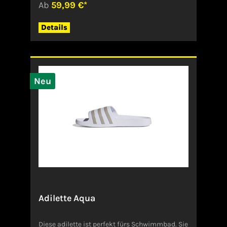
Ab
59,99 €*
des Materialmix aus 92 % Polyester und 8 %
Elasthan ist sie die ideale Trainingshose, die
Ihnen Bewegungsfreiheit gibt und Sie bei
Details
Sportarten wie Yoga nicht einschränkt. Auch im
Alltag bietet Ihnen die 7/8-Sporthose für
Damen viele Vorteile: • Optimale Hose für die
Übergangszeit, wenn die Temperaturen
schwanken• Vielfältig kombinierbar, etwa mit
einer Tunika oder einem Strickpulli• Bequemer
Neu
und praktischer Schnitt für die Freizeit• Zwei
Eingrifftaschen mit Reißverschluss bieten
Möglichkeit zum Verstauen wichtiger
Habseligkeiten• Mit glänzendem Gummiband
eingefasster Schlitz setzt Beine gekonnt in
Szene Auf der Suche nach der idealen
Freizeithose für Ihren nächsten Strandurlaub
werden Sie bei der Sport-Caprihose für Damen
ELLIE fündig! Schnelltrocknende und
pflegeleichte TrainingshoseSo ist Ihr nächstes
Workout von Erfolg gekrönt: In der Sporthose
für Damen ELLIE von JOY sportswear!Die
Adilette Aqua
Caprihose besteht zu 92 % aus Polyester und 8
% Elasthan. Der Mix aus dehnbaren Fasern
macht sie für den Sport unverzichtbar. Beim
Diese adilette ist perfekt fürs Schwimmbad. Sie
Training wird Ihr Körper angenehm belüftet, da