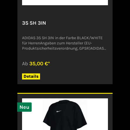
3S SH 3IN
ADIDAS 3S SH 3IN in der Farbe BLACK/WHITE
für HerrenAngaben zum Hersteller (EU-
Produktsicherheitsverordnung, GPSR)ADIDAS
AG ADIDAS SALOMON AGADI-DASSLER-STR.
191074
Ab
35,00 €*
HerzogenaurachDeutschlandserviceinfo@onlin
eshop.adidas.com
Details
Neu