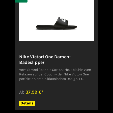
Nike Victori One Damen-
Badeslipper
Vom Strand über die Gartenarbeit bis hin zum
Relaxen auf der Couch – der Nike Victori One
perfektioniert ein klassisches Design. Er
besticht durch leichtgewichtigen Tragekomfort
und einen neuen, weicheren,
Ab
37,99 €*
reaktionsfreudigeren Schaumstoff. Das
geformte Grip-Muster sorgt für eine rutschfeste
Passform und Halt. Gezeigte
Details
Farbe: Schwarz/Schwarz/Weiß Style: CN9677-
005Angaben zum Hersteller (EU-