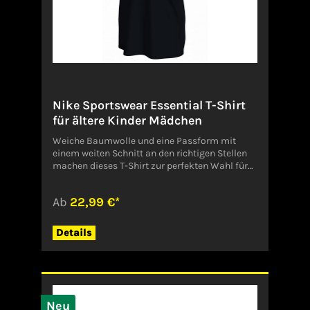
Nike Sportswear Essential T-Shirt
für ältere Kinder Mädchen
Weiche Baumwolle und eine Passform mit
einem weiten Schnitt an den richtigen Stellen
machen dieses T-Shirt zur perfekten Wahl für
den Alltag.Verantwortliche Person:Nike Retail
BVColosseum 1, 1213 NL Hilversum,
Ab
22,99 €*
Niederlandeserviceinfo.de@nike.comhttps://w
ww.nike.com/de/+49 303464 9110Angaben
zum Hersteller (EU-
Details
Produktsicherheitsverordnung,
GPSR)NikeDeutschland
Neu