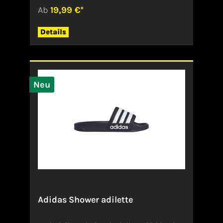
deine täglichen Abenteuer eignet. Gezeigte
Ab
19,99 €*
Farbe: Schwarz Style: FZ5178-010Angaben zum
Hersteller (EU-Produktsicherheitsverordnung,
GPSR)NikeDeutschland
Details
Neu
Adidas Shower adilette