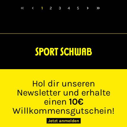
ganztägigen Tragekomfort. Die Gummi-
1
2
3
4
5
Außensohle mit Kerben, die von den 2000er
Jahren inspiriert wurden, sorgt für
hervorragende Traktion. 3D-Swoosh-Logo
Reflektierende Designdetails Nicht zur
Verwendung als persönliche Schutzausrüstung
(PSA) geeignetAngaben zum Hersteller (EU-
Produktsicherheitsverordnung,
GPSR)NikeDeutschland
Hol dir unseren
Newsletter und erhalte
einen
10€
Willkommensgutschein!
Jetzt anmelden