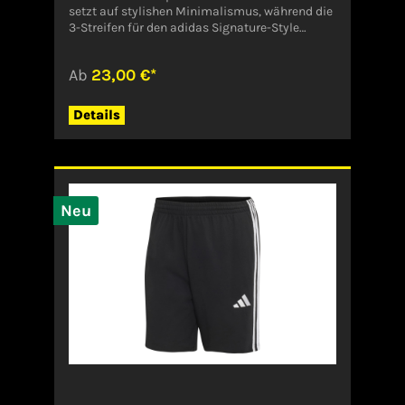
setzt auf stylishen Minimalismus, während die
das leichte Webmaterial mit Elasthan sehr
3-Streifen für den adidas Signature-Style
atmungsaktiv ist.Durch den Komfortbund mit
sorgen. Perfekt wird das Ganze durch die
außenliegender Kordel können Sie die
weiche Dämpfung, mit der es müde Füße nach
sportliche Hose so schnüren, dass sie gut sitzt
Ab
23,00 €*
dem Workout superbequem haben. Reguläre
und Sie nicht einengt.Dank der
Passform Slip-On-Design Einteiliger,
wasserabweisenden Eigenschaften des
vorgeformter EVA-Riemen EVA-Außensohle
Materials ist die Sport-Caprihose für Damen
Details
Weiches Cloudfoam Fußbett Angenehm
ELLIE außerdem nach dem Waschen schnell
leichter Tragekomfort; schnell trocknendes
getrocknet.Angaben zum Hersteller (EU-
Material EVA-Außensohle Weiches Cloudfoam
Produktsicherheitsverordnung, GPSR)Scoretex
Fußbett Angenehm leichter Tragekomfort;
GmbHBräunleinsberg 1691242
schnell trocknendes Material Angaben zum
OttensoosDeutschlandinfo@scoretex.com
Hersteller (EU-Produktsicherheitsverordnung,
Neu
GPSR)ADIDAS AG ADIDAS SALOMON AGADI-
DASSLER-STR. 191074
HerzogenaurachDeutschlandserviceinfo@onlin
eshop.adidas.com