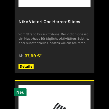
Nike Victori One Herren-Slides
Vom Strand bis zur Tribüne: Der Victori One ist
ein Must-have für tägliche Aktivitäten. Subtile,
aber substanzielle Updates wie ein breiterer
Riemen und weicherer Schaumstoff erleichtern
das Entspannen. Nur zu, genieß endlosen
Ab
37,99 €*
Tragekomfort für deine Füße. Gezeigte Farbe:
Schwarz/Schwarz/Weiß Style: CN9675-002
Angaben zum Hersteller (EU-
Details
Produktsicherheitsverordnung,
GPSR)NikeDeutschland
Neu