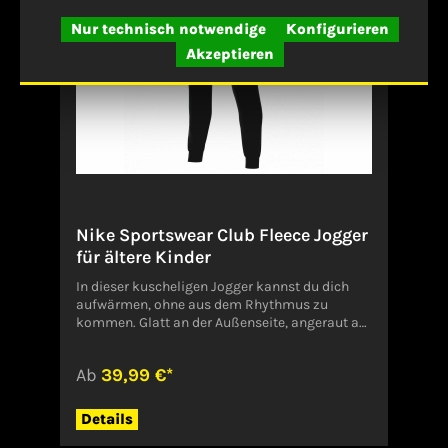
Neu
HerzogenaurachDeutschlandserviceinfo@onlin
Nur technisch notwendige
Konfigurieren
eshop.adidas.com
Akzeptieren
Nike Sportswear Club Fleece Jogger
für ältere Kinder
In dieser kuscheligen Jogger kannst du dich
aufwärmen, ohne aus dem Rhythmus zu
kommen. Glatt an der Außenseite, angeraut an
der Innenseite. Dieses leichte Fleece ist ein
unkompliziertes Kleidungsstück, wenn du
Ab
39,99 €*
etwas mehr Wärme möchtest. Genieße sie, egal
ob du auf dem Court bist oder im
Klassenzimmer die Minuten zählst, bis du
Details
wieder spielen darfst.Verantwortliche