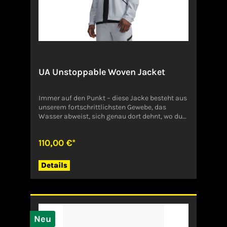
Produktsicherheitsverordnung, GPSR)On
AGFörrlibuckstraße 19080051
ZürichDeutschland
UA Unstoppable Woven Jacket
Immer auf den Punkt – diese Jacke besteht aus
unserem fortschrittlichsten Gewebe, das
Wasser abweist, sich genau dort dehnt, wo du
es brauchst, und unglaublich strapazierfähig
ist. So eroberst du selbstbewusst die Straße.
110,00 €*
Die UA Storm Technologie ist wasserabweisend,
ohne die Atmungsaktivität einzuschränken
Das Stretchgewebe ist leicht, strapazierfähig
Details
und passt sich deinen Bewegungen an
Seitentaschen mit Zip Verstellbarer Gummizug
an Kapuze und Saum für eine sichere Passform
Angaben zum Hersteller (EU-
Produktsicherheitsverordnung, GPSR)Under
ArmourOlympisch Stadion 873650
Neu
WinterbachDeutschland