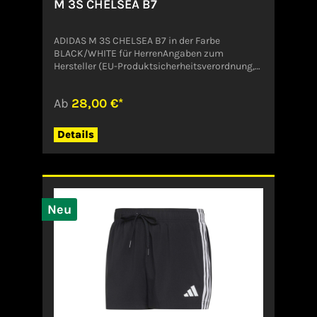
M 3S CHELSEA B7
ADIDAS M 3S CHELSEA B7 in der Farbe
BLACK/WHITE für HerrenAngaben zum
Hersteller (EU-Produktsicherheitsverordnung,
GPSR)ADIDAS AG ADIDAS SALOMON AGADI-
DASSLER-STR. 191074
Ab
28,00 €*
HerzogenaurachDeutschlandserviceinfo@onlin
eshop.adidas.com
Details
Neu