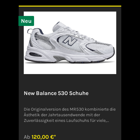
Produktsicherheitsverordnung,
GPSR)NikeDeutschland
Neu
New Balance 530 Schuhe
Die Originalversion des MR530 kombinierte die
Ästhetik der Jahrtausendwende mit der
Zuverlässigkeit eines Laufschuhs für viele,
viele Kilometer. Der neu eingeführte 530
verleiht dem leistungsorientierten Design einen
Ab
120,00 €*
modernen, alltagstauglichen Look. Eine