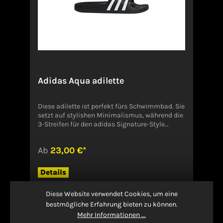
Adidas Aqua adilette
Diese adilette ist perfekt fürs Schwimmbad. Sie
setzt auf stylishen Minimalismus, während die
3-Streifen für den adidas Signature-Style
sorgen. Perfekt wird das Ganze durch die
weiche Dämpfung, mit der es müde Füße nach
Ab
23,00 €*
dem Workout superbequem
haben.Verantwortliche Person:adidas AGAdi-
Dassler-Str. 1, 91074 Herzogenaurach,
Details
Deutschlandserviceinfo@onlineshop.adidas.co
mhttps://www.adidas.de/+49 9132
Diese Website verwendet Cookies, um eine
6464101Angaben zum Hersteller (EU-
bestmögliche Erfahrung bieten zu können.
Produktsicherheitsverordnung, GPSR)ADIDAS
AG ADIDAS SALOMON AGADI-DASSLER-STR.
Mehr Informationen ...
191074