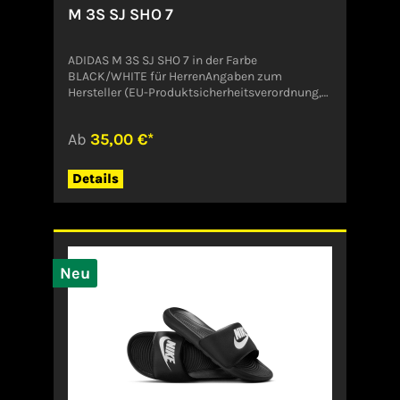
M 3S SJ SHO 7
ADIDAS M 3S SJ SHO 7 in der Farbe
BLACK/WHITE für HerrenAngaben zum
Hersteller (EU-Produktsicherheitsverordnung,
GPSR)ADIDAS AG ADIDAS SALOMON AGADI-
DASSLER-STR. 191074
Ab
35,00 €*
HerzogenaurachDeutschlandserviceinfo@onlin
eshop.adidas.com
Details
Neu