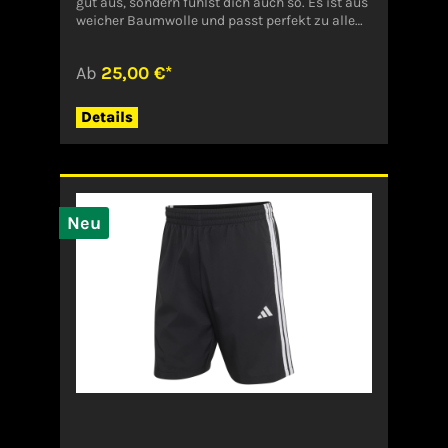
gut aus, sondern fühlst dich auch so. Es ist aus
weicher Baumwolle und passt perfekt zu allem,
was dein Kleiderschrank hergibt – von
Jogginghose über Jeans bis hin zu
Ab
25,00 €*
Leinenshorts. Ein kleines 3-Streifen Logo auf
der Brust rundet den sportlichen Look gekonnt
ab. Regulär geschnitten Rundhalsausschnitt
Details
100 % Baumwolle 3-Streifen Logo auf der Brust
Angaben zum Hersteller (EU-
Produktsicherheitsverordnung, GPSR)ADIDAS
AG ADIDAS SALOMON AGADI-DASSLER-STR.
191074
HerzogenaurachDeutschlandserviceinfo@onlin
Neu
eshop.adidas.com