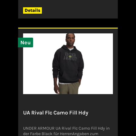
segmentierte ABZORB-Mittelsohle wird mit
einem klassischen Obermaterial aus Mesh und
Details
Synthetik kombiniert, das sich mit
geschwungenen Kurven und Winkeln in einem
unverwechselbaren Hightech-Look
präsentiert.Angaben zum Hersteller (EU-
Produktsicherheitsverordnung, GPSR)New
Balance Germany GmbHKesselstraße 340221
Neu
DüsseldorfDeutschlandcsgermany@newbalan
ce.com
UA Rival Flc Camo Fill Hdy
UNDER ARMOUR UA Rival Flc Camo Fill Hdy in
der Farbe Black für HerrenAngaben zum