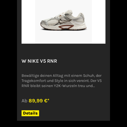
W NIKE V5 RNR
Bewältige deinen Alltag mit einem Schuh, der
Tragekomfort und Style in sich vereint. Der V5
RNR bleibt seinen Y2K-Wurzeln treu und
verfügt über eine Schaumstoff-Mittelsohle, die
trotz des Chunky-Styles erstaunlich leicht ist.
Ab
89,99 €*
Metallic-Details und ein 3D-Swoosh-Logo
verpassen diesem Retro-Laufschuh den letzten
Schliff. Das Mesh-Obermaterial mit Überzügen
Details
aus Kunstleder ist atmungsaktiv und
strapazierfähig. Ein weiches Kragenfutter und
eine Schaumstoff-Mittelsohle bieten