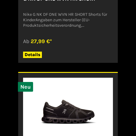
Nike G NK DF ONE WVN HR SHORT Shorts für
KinderAngaben zum Hersteller (EU-
Produktsicherheitsverordnung,
GPSR)NikeDeutschland
Ab
27,99 €*
Details
Neu