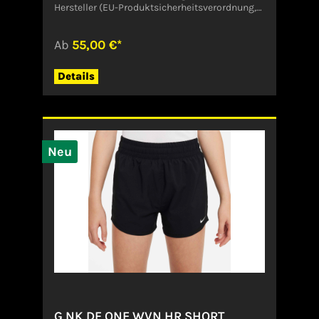
Hersteller (EU-Produktsicherheitsverordnung,
GPSR)Under ArmourOlympisch Stadion 873650
WinterbachDeutschland
Ab
55,00 €*
Details
Neu
G NK DF ONE WVN HR SHORT