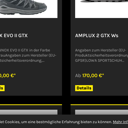
AUPTSTR. 1985305
komfortabel, robust, zuverläs
dorfDeutschlandinfo@lowa.com
weiter, steig höher und entd
mit dem LOWA® EXPLORER G
Ws.Angaben zum Hersteller (
Produktsicherheitsverordnun
GPSR)LOWA SPORTSCHUH
 EVO II GTX
AMPLUX 2 GTX Ws
GMBHHAUPTSTR. 1985305
JetzendorfDeutschlandinfo
NOX EVO II GTX in der Farbe
Angaben zum Hersteller (EU-
rauAngaben zum Hersteller (EU-
Produktsicherheitsverordnun
tsicherheitsverordnung,
GPSR)LOWA SPORTSCHUH
LOWA SPORTSCHUH
GMBHHAUPTSTR. 1985305
AUPTSTR. 1985305
JetzendorfDeutschlandinfo
0,00 €*
Ab
170,00 €*
dorfDeutschlandinfo@lowa.com
ls
Details
et Cookies, um eine bestmögliche Erfahrung bieten zu können.
Mehr Inf