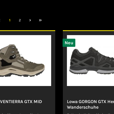
1
2
Neu
 VENTIERRA GTX MID
Lowa GORGON GTX He
Wanderschuhe