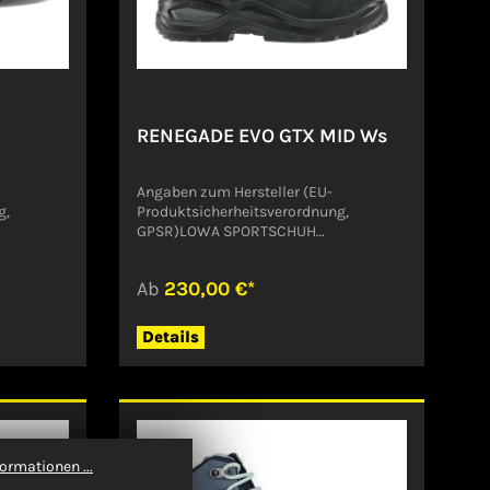
sig- geh
ecke mehr
TX MID
EU-
g,
RENEGADE EVO GTX MID Ws
@lowa.com
Angaben zum Hersteller (EU-
g,
Produktsicherheitsverordnung,
GPSR)LOWA SPORTSCHUH
GMBHHAUPTSTR. 1985305
@lowa.com
JetzendorfDeutschlandinfo@lowa.com
Ab
230,00 €*
Details
ormationen ...