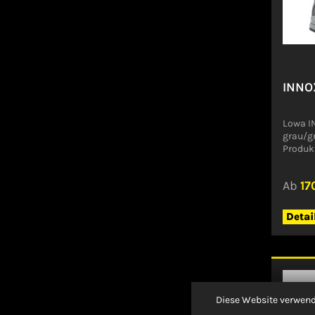
GMBHH
Jetzen
INNOX
Lowa IN
grau/g
Produk
GPSR)
GMBHH
Ab
17
Jetzen
Detai
Diese Website verwend