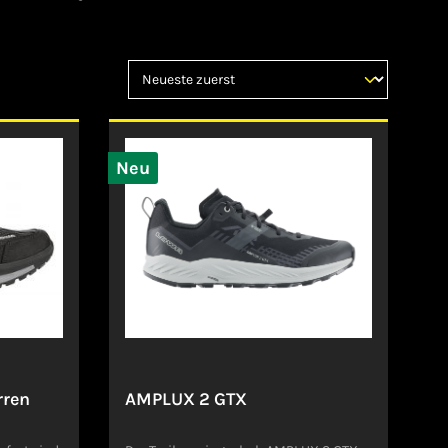
Neu
rren
AMPLUX 2 GTX