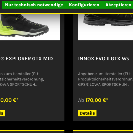
Nur technisch notwendige
Konfigurieren
Akzeptieren
® EXPLORER GTX MID
INNOX EVO II GTX Ws
n zum Hersteller (EU-
Angaben zum Hersteller (EU-
tsicherheitsverordnung,
Produktsicherheitsverordnun
LOWA SPORTSCHUH
GPSR)LOWA SPORTSCHUH
AUPTSTR. 1985305
GMBHHAUPTSTR. 1985305
dorfDeutschlandinfo@lowa.com
JetzendorfDeutschlandinfo
0,00 €*
Ab
170,00 €*
ls
Details