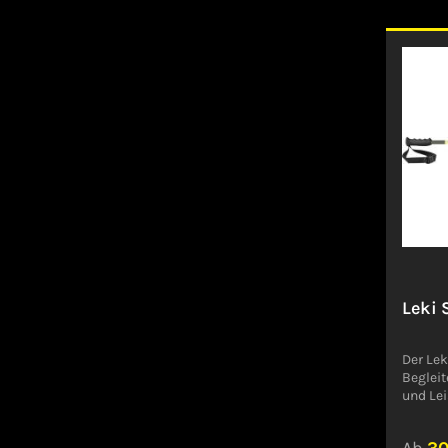
Stock,
durch s
und grö
eine in
Auslös
um das
zum Her
Produk
GPSR)
ARNOLD
TeckDe
Leki 
Der Lek
Begleit
und Lei
Muster
seine F