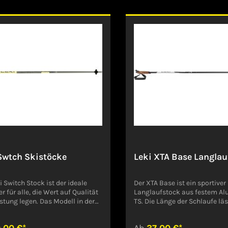
 verbesserten Bedienkomfort
löst im Sturzfall bei Zug nac
chnelles Ein- und Ausklicken
aus.Angaben zum Hersteller 
ßere Sicherheitsreserven durch
Produktsicherheitsverordnun
telligente dreidimensionale
GPSR)LEKI LENHART GMBHK
ung, die das Auslösespektrum
ARNOLD-STR. 3073230 Kirch
 Vierfache erweitert.Angaben
TeckDeutschlandservice@leki
steller (EU-
tsicherheitsverordnung,
LEKI LENHART GMBHKARL-
-STR. 3073230 Kirchheim-
utschlandservice@leki.de
Swtch Skistöcke
Leki XTA Base Langlau
i Switch Stock ist der ideale
Der XTA Base ist ein sportiver
er für alle, die Wert auf Qualität
Langlaufstock aus festem A
stung legen. Das Modell in der
TS. Die Länge der Schlaufe läs
größe 120 cm besticht durch
ganz einfach durch den integr
ixlänge und bietet optimale
Verstellkeil des Griffes variie