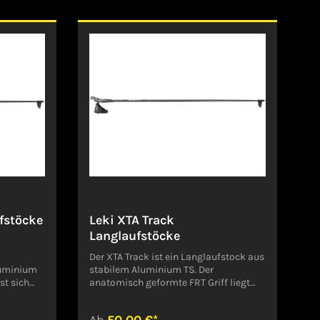
h oben
Produktsicherheitsverordnung,
(EU-
GPSR)LEKI LENHART GMBHKARL-
g,
ARNOLD-STR. 3073230 Kirchheim-
ARL-
TeckDeutschlandservice@leki.de
heim-
.de
fstöcke
Leki XTA Track
Langlaufstöcke
Der XTA Track ist ein Langlaufstock aus
luminium
stabilem Aluminium TS. Der
st sich
anatomisch geformte FRT Griff liegt
ierten
komfortabel in der Hand. Die
ren und die
verstellbare Schlaufe sorgt für guten