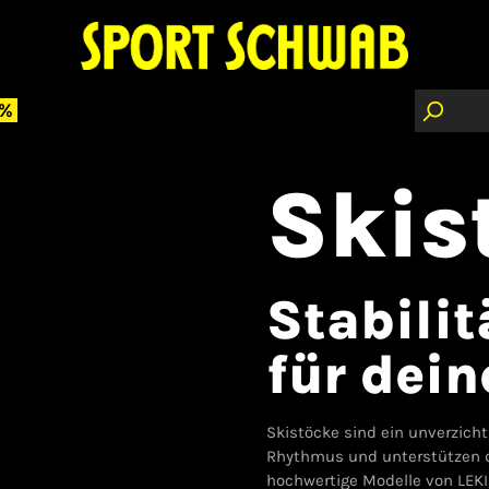
 %
Skis
Stabilit
für dei
Skistöcke sind ein unverzicht
Rhythmus und unterstützen d
hochwertige Modelle von LEKI,