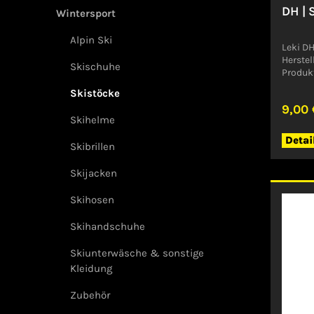
DH |
Wintersport
Alpin Ski
Leki D
Herstel
Skischuhe
Produk
GPSR)
Skistöcke
ARNOLD
9,00 
TeckDe
Skihelme
Detai
Skibrillen
Skijacken
Skihosen
Skihandschuhe
Skiunterwäsche & sonstige
Kleidung
Zubehör